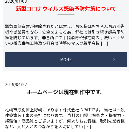
2020/07/03
新型コロナウィルス感染予防対策について
緊急事態宣言が解除されたとは言え、お客様はもちろんお取引先
様や従業員の安心・安全をまもる為、弊社では引き続き感染予防
策を講じています。●各所にて手指消毒や帰宅時の手洗い・うが
いの徹底●施工時及び打合せ時等のマスク着用今後 […]
MORE
2019/04/22
ホームページは現在制作中です。
札幌市厚別区上野幌にあります株式会社INPATです。 当社は一般
建築塗装工事の会社になります。 当社の自慢は技術力・提案力・
経験値・高品質とございますが、何よりもお客様、取引先業者様
など、人と人とのつながりを大切にしてい […]